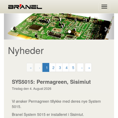
Menu
Forrige
Næst
Nyheder
«
‹
1
2
3
4
5
›
»
SYS5015: Permagreen, Sisimiut
Tirsdag den 4. August 2026
Vi ønsker Permagreen tillykke med deres nye System
5015.
Branel System 5015 er installeret i Sisimiut.