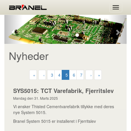
Menu
Forrige
Næst
Nyheder
«
‹
3
4
5
6
7
›
»
SYS5015: TCT Varefabrik, Fjerritslev
Mandag den 31. Marts 2025
Vi ønsker Thisted Cementvarefabrik tillykke med deres
nye System 5015.
Branel System 5015 er installeret i Fjerritslev